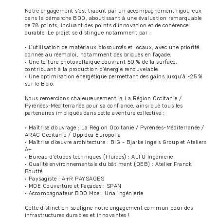
Notre engagement s'est traduit par un accompagnement rigoureux
dans la démarche BDO, aboutissant à une évaluation remarquable
de 78 points, incluant des points d'innovation et de cohérence
durable. Le projet se distingue notamment par :
• L'utilisation de matériaux biosourcés et locaux, avec une priorité
donnée au réemploi, notamment des briques en façade.
• Une toiture photovoltaïque couvrant 50 % de la surface,
contribuant à la production d'énergie renouvelable.
• Une optimisation énergétique permettant des gains jusqu'à -25 %
sur le Bbio.
Nous remercions chaleureusement la La Région Occitanie /
Pyrénées-Méditerranée pour sa confiance, ainsi que tous les
partenaires impliqués dans cette aventure collective :
• Maîtrise d’ouvrage : La Région Occitanie / Pyrénées-Méditerranée /
ARAC Occitanie / Oppidea Europolia
• Maîtrise d’œuvre architecture : BIG - Bjarke Ingels Group et Ateliers
A+
• Bureau d'études techniques (Fluides) : ALTO Ingénierie
• Qualité environnementale du bâtiment (QEB) : Atelier Franck
Boutté
• Paysagiste : A+R PAYSAGES
• MOE Couverture et Façades : SPAN
• Accompagnateur BDO Moe : Una ingénierie
Cette distinction souligne notre engagement commun pour des
infrastructures durables et innovantes !