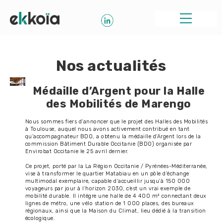
Nos actualités
Médaille d’Argent pour la Halle
des Mobilités de Marengo
Nous sommes fiers d'annoncer que le projet des Halles des Mobilités
à Toulouse, auquel nous avons activement contribué en tant
qu’accompagnateur BDO, a obtenu la médaille d'Argent lors de la
commission Bâtiment Durable Occitanie (BDO) organisée par
Envirobat Occitanie le 25 avril dernier.
Ce projet, porté par la La Région Occitanie / Pyrénées-Méditerranée,
vise à transformer le quartier Matabiau en un pôle d'échange
multimodal exemplaire, capable d'accueillir jusqu'à 150 000
voyageurs par jour à l'horizon 2030, c’est un vrai exemple de
mobilité durable. Il intègre une halle de 4 400 m² connectant deux
lignes de métro, une vélo station de 1 000 places, des bureaux
régionaux, ainsi que la Maison du Climat, lieu dédié à la transition
écologique.