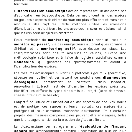
territoire.
L’
identification acoustique
des chiroptères est un des domaines
d’application en bioacoustique. Cela permet d’identifier des espèces
ou groupes d’espèces de chiros de manière plus efficiente et sans avoir
recours à des captures. Cette méthode utilise les émissions
d’écholocation qu’utilisent les chauves-souris pour se déplacer ainsi
que les cris sociaux qu’elles émettent.
Deux méthodes de
monitoring acoustique
sont utilisées : le
monitoring passif
, via des enregistreurs automatiques comme le
SM4bat, et le
monitoring actif
, avec écoute sur place. Les
enregistrements sont ensuite analysés et validés, suivant une
méthodologie spécifique et à l’aide de logiciels spécialisés comme
Sonochiro
, qui génèrent des spectrogrammes et aident à
l’identification des espèces.
Les mesures acoustiques suivent un protocole rigoureux (point fixe,
pédestre ou routier) et permettent de produire des
diagnostics
écologiques
, notamment en contexte urbain (chantier,
rénovation). L’objectif est de d'identifier les espèces présentes,
identifier les différents types d’habitats du projet (zone de transit,
chasse, gîte de mise bas etc).
L’objectif de l’étude et l’identification des espèces de chauves-souris
est de protéger ces espèces et leurs habitats, ces espèces étant
protégées et pour certaines, menacées d’extinction. Pour certains
projets, des mesures compensatoires peuvent être envisagées, telles
que le phasage chantier ou la création de gîtes artificiels.
La bioacoustique permet également l’
évaluation de l’impact
sonore
des aménagements, comme l’intégration de plus en plus