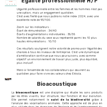
Égalité professionnelle H/F
L’égalité professionnelle entre les femmes et les hommes n’est pas
une option, mais un engagement quotidien.
C’est avec fierté que nous publions notre index 2024, avec une
excellente note de 93/100.
Zoom sur les indicateurs :
Écart de rémunération : 34/40
Écarts d’augmentations individuelles : 35/35
Nombre de salariés du sexe sous-représenté parmi les 10 plus
hautes rémunérations : 10/10
Ces résultats soulignent notre volonté de promouvoir l’égalité des
chances à tous les niveaux de l’entreprise. C’est une dynamique
d’amélioration continue que nous poursuivons, avec comme
objectif un environnement de travail plus juste, plus équilibré,
plus inclusif.
Merci à l'ensemble de nos collaborateurs qui œuvrent au
quotidien pour faire vivre ces valeurs chez Ekkoïa.
Bioacoustique
La
bioacoustique
est une discipline qui étudie les sons produits
par les êtres vivants, leur structure, leur fonction et leur évolution.
Elle permet notamment le
suivi de la biodiversité
grâce à
l’analyse des vocalisations animales. Cette approche est de plus en
plus utilisée dans les domaines de l’écologie et de l’aménagement du